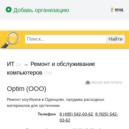
вход
Найти
ИТ
→
Ремонт и обслуживание
(2)
компьютеров
(73)
версия для печати
Optim (ООО)
Ремонт ноутбуков в Одинцово, продажа расходных
материалов для оргтехники.
Телефон
8 (495) 542-03-62
,
8 (925) 542-
03-62