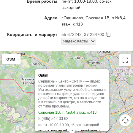
Время работы
пн-пт: 10.00-19.00, сб-вск:
выходной
Адрес
г.Одинцово, Союзная 1В, п.№8,4
этаж, к.413
Координаты и маршрут
55.672242, 37.284700
Яндекс.Карты
OSM
Optim
Сервисный центр «OPTIM» — лидер
по ремонту компьютерной техники.
Мы оказываем услуги любой сложности:
от замены матриц и удаления вирусов
до пайки микросхем, как на выезде, так
и в сервисном центре, в зависимости
от типа проблемы.
Союзная 1В, п.№8,4 этаж, к.413
8 (495) 542-03-62
пн-пт: 10.00-19.00, сб-вск: выходной