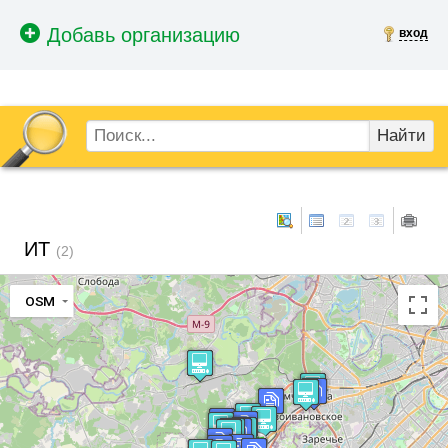
вход
Найти
ИТ
(2)
OSM