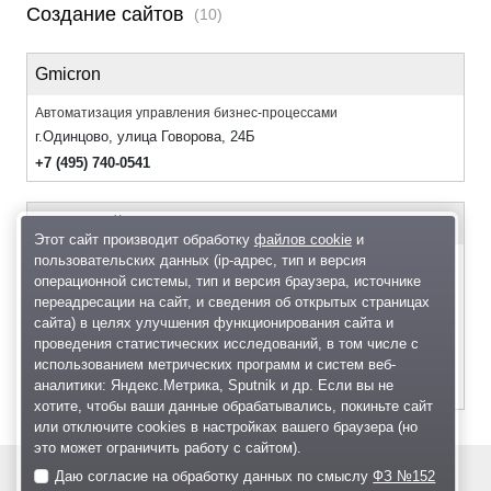
Создание сайтов
(10)
Gmicron
Автоматизация управления бизнес-процессами
г.Одинцово, улица Говорова, 24Б
+7 (495) 740-0541
ИТ провайд
Этот сайт производит обработку
файлов cookie
и
пользовательских данных (ip-адрес, тип и версия
Компания «ИТ Провайд» занимается профессиональным ИТ
операционной системы, тип и версия браузера, источнике
обслуживанием компаний Москвы и Московской области. Решаем
широкий спектр задач, связанных с информационными
переадресации на сайт, и сведения об открытых страницах
технологиями. С полным перечнем оказываемых услуг можно
сайта) в целях улучшения функционирования сайта и
ознакомится на сайте.
проведения статистических исследований, в том числе с
г. Одинцово, ул. Южная, д. 8
использованием метрических программ и систем веб-
аналитики: Яндекс.Метрика, Sputnik и др. Если вы не
8 (495) 662-48-47
хотите, чтобы ваши данные обрабатывались, покиньте сайт
или отключите cookies в настройках вашего браузера (но
это может ограничить работу с сайтом).
Даю согласие на обработку данных по смыслу
ФЗ №152
© 2004—2026