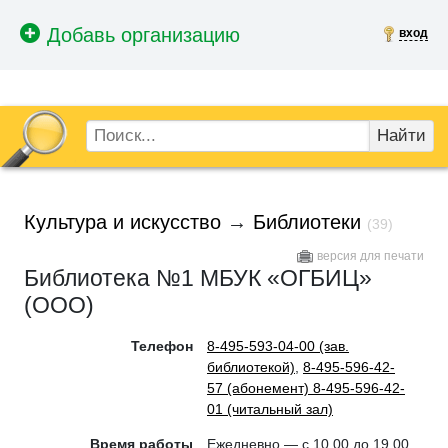
вход
Найти
Культура и искусство
→
Библиотеки
(39)
версия для печати
Библиотека №1 МБУК «ОГБИЦ»
(ООО)
Телефон
8-495-593-04-00 (зав.
библиотекой)
,
8-495-596-42-
57 (абонемент) 8-495-596-42-
01 (читальный зал)
Время работы
Ежедневно — с 10.00 до 19.00