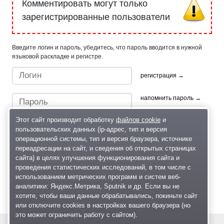
Комментировать могут только
зарегистрированные пользователи
Введите логин и пароль, убедитесь, что пароль вводится в нужной
языковой раскладке и регистре.
регистрация →
напомнить пароль →
Этот сайт производит обработку
файлов cookie
и
пользовательских данных (ip-адрес, тип и версия
операционной системы, тип и версия браузера, источнике
переадресации на сайт, и сведения об открытых страницах
сайта) в целях улучшения функционирования сайта и
проведения статистических исследований, в том числе с
Быстрый вход/регистрация, используя профиль в:
использованием метрических программ и систем веб-
аналитики: Яндекс.Метрика, Sputnik и др. Если вы не
хотите, чтобы ваши данные обрабатывались, покиньте сайт
или отключите cookies в настройках вашего браузера (но
это может ограничить работу с сайтом).