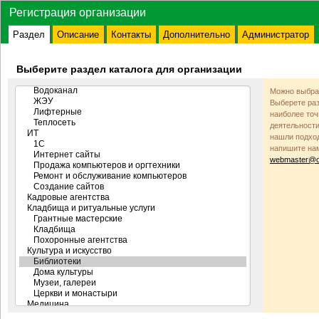
Регистрация организации
Раздел
Описание
Контакты
Дополнительно
Администратор
Выберите раздел каталога для организации
Можно выбрат
Выберете раз
наиболее то
деятельности
нашли подход
напишите на
webmaster@od