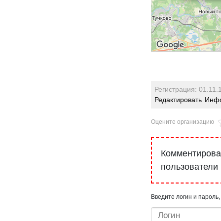
Пн., ср., чт.
15.00 до 18
выходные д
каждого ме
Регистрация: 01.11.
Редактировать
Инфо
Оцените организацию
Комментироват
пользователи
Введите логин и пароль,