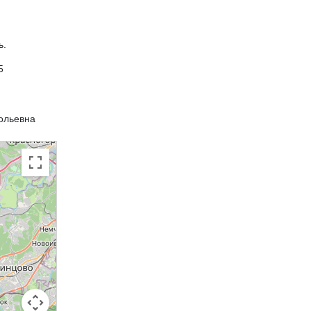
ь.
5
ольевна