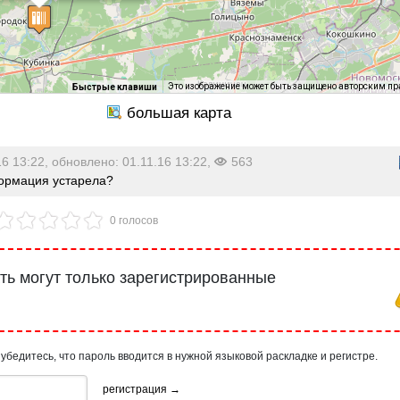
, пт., сб. — с 11.00 до 13.00 и с
.00 Вторник, воскресенье —
ни Последний рабочий день
сяца — санитарный день.
Это изображение может быть защищено авторским п
Быстрые клавиши
16 13:22, обновлено: 01.11.16 13:22,
563
рмация устарела?
0 голосов
ь могут только зарегистрированные
 убедитесь, что пароль вводится в нужной языковой раскладке и регистре.
регистрация →