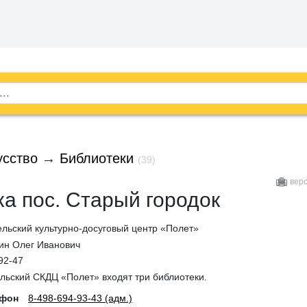
усство
→
Библиотеки
(39)
вер
а пос. Старый городок
льский культурно-досуговый центр «Полет»
ин Олег Иванович
92-47
льский СКДЦ «Полет» входят три библиотеки.
ефон
8-498-694-93-43 (адм.)