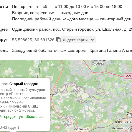
боты
Пн., ср., чт., пт., сб. — с 11.00 до 13.00 и с 15.00 до 18.00
Вторник, воскресенье — выходные дни
Последний рабочий день каждого месяца — санитарный ден
дрес
Одинцовский район, пос. Старый городок, ул. Школьная, д. 2
шрут
55.598625, 36.691626
Яндекс.Карты
тель
Заведующий библиотечным сектором - Крыгина Галина Анат
 пос. Старый городок
льский сельский культурно-
центр «Полет»
 Перелыгин Олег Иванович
498-677-92-47
БУК «Никольский СКДЦ
дят три библиотеки.
й городок, ул. Школьная,
3-43 (адм.)