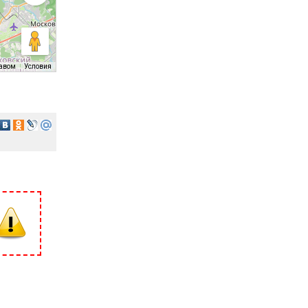
равом
Условия