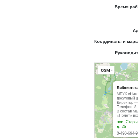
Время ра
А
Координаты и мар
Руководи
OSM
Библиотека
МБУК «Нико
досуговый 
Директор —
Телефон: 8-
В состав М
«Полет» вхо
пос. Стары
д. 25
8-498-694-9