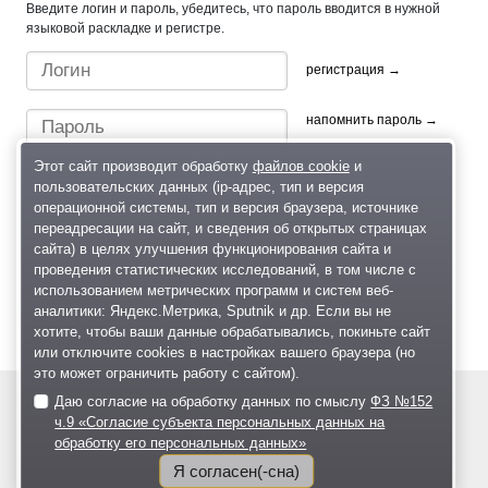
Введите логин и пароль, убедитесь, что пароль вводится в нужной
языковой раскладке и регистре.
регистрация →
напомнить пароль →
Этот сайт производит обработку
файлов cookie
и
пользовательских данных (ip-адрес, тип и версия
операционной системы, тип и версия браузера, источнике
переадресации на сайт, и сведения об открытых страницах
сайта) в целях улучшения функционирования сайта и
проведения статистических исследований, в том числе с
Быстрый вход/регистрация, используя профиль в:
использованием метрических программ и систем веб-
аналитики: Яндекс.Метрика, Sputnik и др. Если вы не
хотите, чтобы ваши данные обрабатывались, покиньте сайт
или отключите cookies в настройках вашего браузера (но
это может ограничить работу с сайтом).
Даю согласие на обработку данных по смыслу
ФЗ №152
© 2004—2026
ч.9 «Согласие субъекта персональных данных на
обработку его персональных данных»
Размещение рекламы
О проекте
Я согласен(-сна)