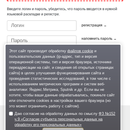
Введите логин и пароль, убедитесь, что пароль вводится в нужной
языковой раскладке и регистре.
регистрация →
напомнить пароль →
Этот сайт производит обработку
файлов cookie
и
пользовательских данных (ip-адрес, тип и версия
операционной системы, тип и версия браузера, источнике
переадресации на сайт, и сведения об открытых страницах
сайта) в целях улучшения функционирования сайта и
проведения статистических исследований, в том числе с
Быстрый вход/регистрация, используя профиль в:
использованием метрических программ и систем веб-
аналитики: Яндекс.Метрика, Sputnik и др. Если вы не
хотите, чтобы ваши данные обрабатывались, покиньте сайт
или отключите cookies в настройках вашего браузера (но
это может ограничить работу с сайтом).
Даю согласие на обработку данных по смыслу
ФЗ №152
© 2004—2026
ч.9 «Согласие субъекта персональных данных на
обработку его персональных данных»
Размещение рекламы
О проекте