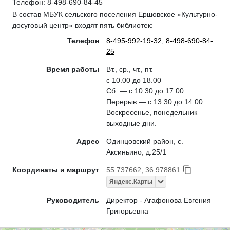
Телефон: 8-498-690-84-45
В состав МБУК сельского поселения Ершовское «Культурно-
досуговый центр» входят пять библиотек:
Телефон
8-495-992-19-32
,
8-498-690-84-
25
Время работы
Вт., ср., чт., пт. —
с 10.00 до 18.00
Сб. — с 10.30 до 17.00
Перерыв — с 13.30 до 14.00
Воскресенье, понедельник —
выходные дни.
Адрес
Одинцовский район, с.
Аксиньино, д.25/1
Координаты и маршрут
55.737662, 36.978861
Яндекс.Карты
Руководитель
Директор - Агафонова Евгения
Григорьевна