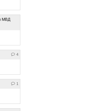
ы МВД
4
1