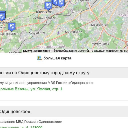
Это изображение может быть защищено авторским п
Быстрые клавиши
сии по Одинцовскому городскому округу
униципального управления МВД России «Одинцовское»
ольшие Вяземы, ул. Ямская, стр. 1
Одинцовское»
равление МВД России «Одинцовское»
кое шоссе, д. 4, 143000