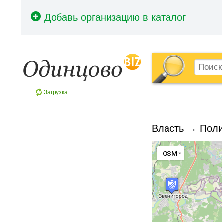
Загрузка...
Власть
→
Поли
OSM