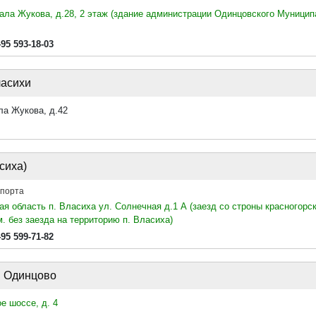
ала Жукова, д.28, 2 этаж (здание администрации Одинцовского Муницип
495 593-18-03
ласихи
ла Жукова, д.42
сиха)
спорта
ая область п. Власиха ул. Солнечная д.1 А (заезд со строны красногорск
м. без заезда на территорию п. Власиха)
495 599-71-82
и Одинцово
е шоссе, д. 4