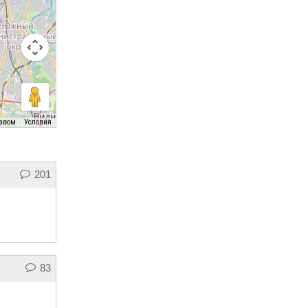
равом
Условия
201
83