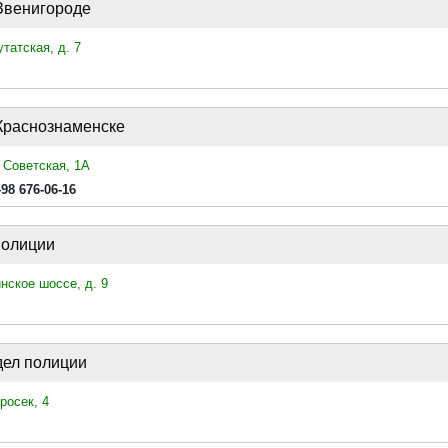
Звенигороде
утатская, д. 7
Краснознаменске
. Советская, 1А
498 676-06-16
полиции
нское шоссе, д. 9
дел полиции
росек, 4