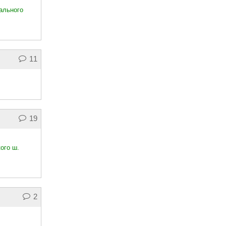
ального
11
19
ого ш.
2