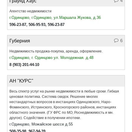
4
Граунд Хаус
Агентство недвижимости
г.Одинцово, г.Одинцово, ул.Маршала Жукова, д.36
596-23-87,
506-95-93
,
596-23-87
6
Губерния
Недвижимость продажа-покупка, аренда, оформление.
г.Одинцово, г. Одинцово ул. Молодежная. д.48
8 (903) 201-44-10
АН "КУРС"
Весь спектр услуг на рынке недвижимости в любые сроки. Гибкая
ценовая политика. Система скидок. Решение многих
нестандартных вопросов в инстанциях Одинцовского, Наро-
Фоминского, Истринского, Кросногорского районов, инстанциях
областного значения. (ГУ ФРС по МО, Роснедвижимость и мн.
другое). Содействие в получении ипотеки.
г.Одинцово, Можайское шоссе д.55
508-35-98
,
967-94-39