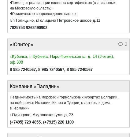
•Помощь в реализации военных сертификатов (выписанных
на Московскую область).
•Юридическое сопровождение сделок.
г/п Голицыно, г.Голицыно Петровское шоссе д.11
7825753 9263490902
2
«Юпитер»
г.Кубинка, г. Кубинка, Наро-Фоминское ш. д. 14 (3-этаж),
оф.308
8-985-7240567
,
8-985-7240567
,
8-985-7240567
Компания «Паладин»
Недвижимость на морских и горнолыжных курортах Болгарии,
на побережье Испании, Кипра и Турции, квартиры и дома
в Германии
г.Одинцово, Акуловская улица, 23
(+7495) 729 4855
,
(+7915) 220 1100