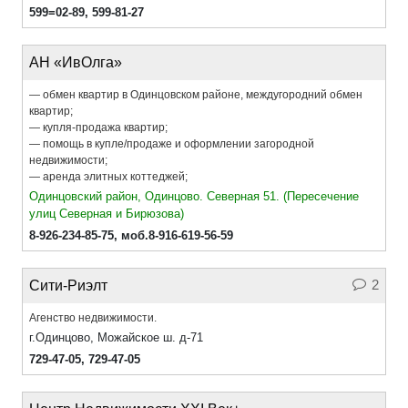
599=02-89
,
599-81-27
АН «ИвОлга»
— обмен квартир в Одинцовском районе, междугородний обмен
квартир;
— купля-продажа квартир;
— помощь в купле/продаже и оформлении загородной
недвижимости;
— аренда элитных коттеджей;
Одинцовский район, Одинцово. Северная 51. (Пересечение
улиц Северная и Бирюзова)
8-926-234-85-75
,
моб.8-916-619-56-59
2
Сити-Риэлт
Агенство недвижимости.
г.Одинцово, Можайское ш. д-71
729-47-05
,
729-47-05