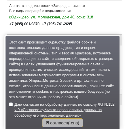
Агентство недвижимости «Загородная жизнь»
Все виды операций с недвижимостью
г.Одинцово, ул. Молодежная, дом 46, офис 318
+7 (495) 661-9870
,
+7 (795) 741-2695
«Одэкс-недвижимость»
Этот сайт производит обработку
файлов cookie
и
пользовательских данных (ip-адрес, тип и версия
Агентство недвижимости «Одэкс-недвижимость» поможет вам
операционной системы, тип и версия браузера, источнике
быстро и качественно решить ваши вопросы, касающиеся
переадресации на сайт, и сведения об открытых страницах
оформления недвижимости. Оформление прав собственности,
сайта) в целях улучшения функционирования сайта и
наследство, перепланировка, приватизация, представительство
проведения статистических исследований, в том числе с
в суде, и многое другое. Звоните! Мы сможем все!
использованием метрических программ и систем веб-
г.Одинцово, Одинцовский район, 1-е Успенское шоссе, д. 1.
аналитики: Яндекс.Метрика, Sputnik и др. Если вы не
8-926-690-24-47
,
597-66-79
,
8-903-187-80-40
хотите, чтобы ваши данные обрабатывались, покиньте сайт
или отключите cookies в настройках вашего браузера (но
это может ограничить работу с сайтом).
1
Агентство недвижимости «ВИАЛЛ»
Даю согласие на обработку данных по смыслу
ФЗ №152
ч.9 «Согласие субъекта персональных данных на
Все операции с недвижимостью в Одинцово и Одинцовском
обработку его персональных данных»
районе.
г.Одинцово, ул. Говорова 83
Я согласен(-сна)
(495) 649-00-28,
(495) 649-02-30