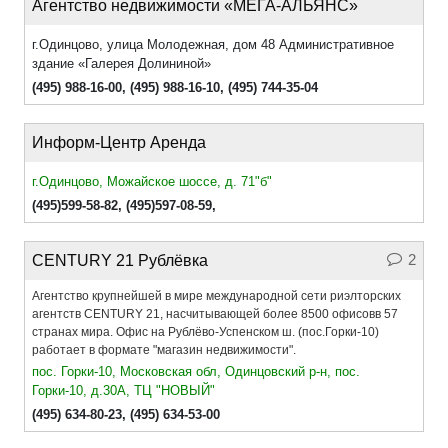
Агентство недвижимости «МЕГА-АЛЬЯНС»
г.Одинцово, улица Молодежная, дом 48 Административное
здание «Галерея Долининой»
(495) 988-16-00
,
(495) 988-16-10
,
(495) 744-35-04
Информ-Центр Аренда
г.Одинцово, Можайское шоссе, д. 71"б"
(495)599-58-82
,
(495)597-08-59,
2
CENTURY 21 Рублёвка
Агентство крупнейшей в мире международной сети риэлторских
агентств CENTURY 21, насчитывающей более 8500 офисовв 57
странах мира. Офис на Рублёво-Успенском ш. (пос.Горки-10)
работает в формате "магазин недвижимости".
пос. Горки-10, Московская обл, Одинцовский р-н, пос.
Горки-10, д.30А, ТЦ "НОВЫЙ"
(495) 634-80-23
,
(495) 634-53-00