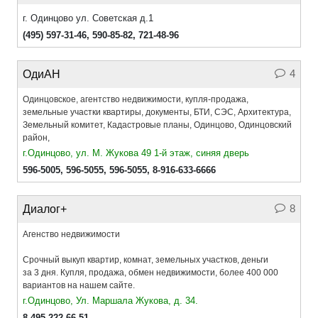
г. Одинцово ул. Советская д.1
(495) 597-31-46
,
590-85-82
,
721-48-96
4
ОдиАН
Одинцовское, агентство недвижимости, купля-продажа,
земельные участки квартиры, документы, БТИ, СЭС, Архитектура,
Земельный комитет, Кадастровые планы, Одинцово, Одинцовский
район,
г.Одинцово, ул. М. Жукова 49 1-й этаж, синяя дверь
596-5005,
596-5055
,
596-5055
,
8-916-633-6666
8
Диалог+
Агенство недвижимости
Срочный выкуп квартир, комнат, земельных участков, деньги
за 3 дня. Купля, продажа, обмен недвижимости, более 400 000
вариантов на нашем сайте.
г.Одинцово, Ул. Маршала Жукова, д. 34.
8-495-222-66-51