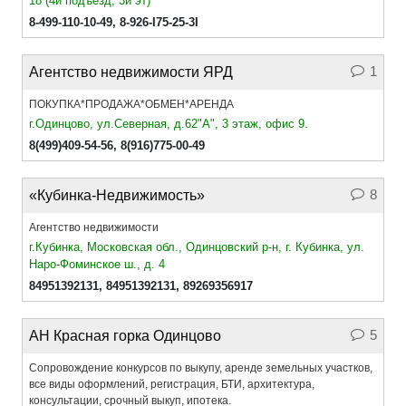
18 (4й подъезд, 3й эт)
8-499-110-10-49
,
8-926-I75-25-3I
1
Агентство недвижимости ЯРД
ПОКУПКА*ПРОДАЖА*ОБМЕН*АРЕНДА
г.Одинцово, ул.Северная, д.62"А", 3 этаж, офис 9.
8(499)409-54-56
,
8(916)775-00-49
8
«Кубинка-Недвижимость»
Агентство недвижимости
г.Кубинка, Московская обл., Одинцовский р-н, г. Кубинка, ул.
Наро-Фоминское ш., д. 4
84951392131
,
84951392131
,
89269356917
5
АН Красная горка Одинцово
Сопровождение конкурсов по выкупу, аренде земельных участков,
все виды оформлений, регистрация, БТИ, архитектура,
консультации, срочный выкуп, ипотека.