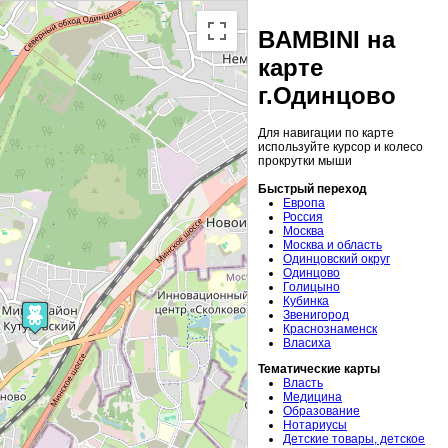
BAMBINI на
карте
г.Одинцово
Для навигации по карте
используйте курсор и колесо
прокрутки мыши
Быстрый переход
Европа
Россия
Москва
Москва и область
Одинцовский округ
Одинцово
Голицыно
Кубинка
Звенигород
Краснознаменск
Власиха
Тематические карты
Власть
Медицина
Образование
Нотариусы
Детские товары, детское