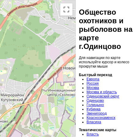
Общество
охотников и
рыболовов на
карте
г.Одинцово
Для навигации по карте
используйте курсор и колесо
прокрутки мыши
Быстрый переход
Европа
Россия
Москва
Москва и область
Одинцовский округ
Одинцово
Голицыно
Кубинка
Звенигород
Краснознаменск
Власиха
Тематические карты
Власть