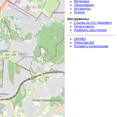
Медицина
Образование
Нотариусы
Разное
Инструменты
Ссылка на этот фрагмент
Печать карты
Измерить расстояние
ОИНФО
Одинцово.BIZ
Добавить организацию