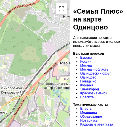
«Семья Плюс»
на карте
Одинцово
Для навигации по карте
используйте курсор и колесо
прокрутки мыши
Быстрый переход
Европа
Россия
Москва
Москва и область
Одинцовский округ
Одинцово
Голицыно
Кубинка
Звенигород
Краснознаменск
Власиха
Тематические карты
Власть
Медицина
Образование
Нотариусы
Кадровые агентства