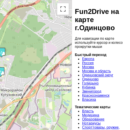
Fun2Drive на
карте
г.Одинцово
Для навигации по карте
используйте курсор и колесо
прокрутки мыши
Быстрый переход
Европа
Россия
Москва
Москва и область
Одинцовский округ
Одинцово
Голицыно
Кубинка
Звенигород
Краснознаменск
Власиха
Тематические карты
Власть
Медицина
Образование
Нотариусы
Спорттовары, оружие,