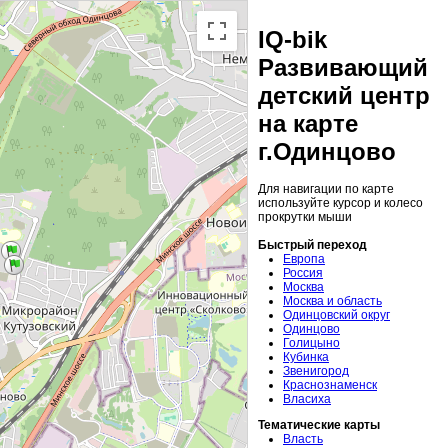
IQ-bik
Развивающий
детский центр
на карте
г.Одинцово
Для навигации по карте
используйте курсор и колесо
прокрутки мыши
Быстрый переход
Европа
Россия
Москва
Москва и область
Одинцовский округ
Одинцово
Голицыно
Кубинка
Звенигород
Краснознаменск
Власиха
Тематические карты
Власть