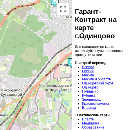
Гарант-
Контракт на
карте
г.Одинцово
Для навигации по карте
используйте курсор и колесо
прокрутки мыши
Быстрый переход
Европа
Россия
Москва
Москва и область
Одинцовский округ
Одинцово
Голицыно
Кубинка
Звенигород
Краснознаменск
Власиха
Тематические карты
Власть
Медицина
Образование