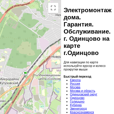
Электромонтаж
дома.
Гарантия.
Обслуживание.
г. Одинцово на
карте
г.Одинцово
Для навигации по карте
используйте курсор и колесо
прокрутки мыши
Быстрый переход
Европа
Россия
Москва
Москва и область
Одинцовский округ
Одинцово
Голицыно
Кубинка
Звенигород
Краснознаменск