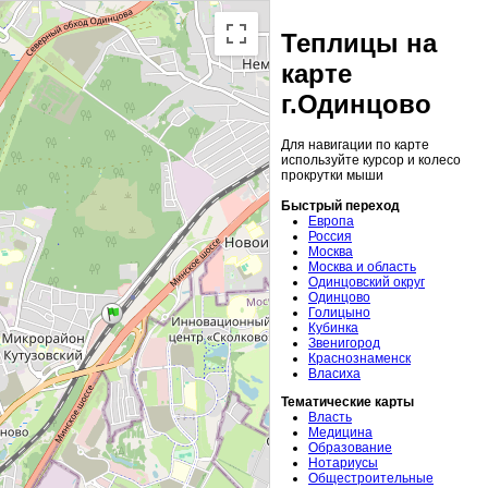
Теплицы на
карте
г.Одинцово
Для навигации по карте
используйте курсор и колесо
прокрутки мыши
Быстрый переход
Европа
Россия
Москва
Москва и область
Одинцовский округ
Одинцово
Голицыно
Кубинка
Звенигород
Краснознаменск
Власиха
Тематические карты
Власть
Медицина
Образование
Нотариусы
Общестроительные