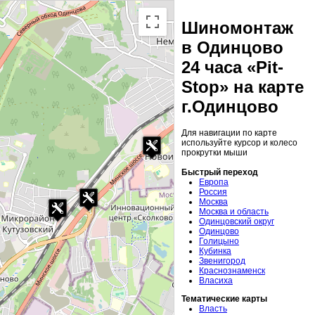
Шиномонтаж
в Одинцово
24 часа «Pit-
Stop» на карте
г.Одинцово
Для навигации по карте
используйте курсор и колесо
прокрутки мыши
Быстрый переход
Европа
Россия
Москва
Москва и область
Одинцовский округ
Одинцово
Голицыно
Кубинка
Звенигород
Краснознаменск
Власиха
Тематические карты
Власть