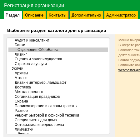
Регистрация организации
Раздел
Описание
Контакты
Дополнительно
Администратор
Выберите раздел каталога для организации
Можно выбрат
Выберете раз
наиболее то
деятельности
нашли подход
напишите на
webmaster@od