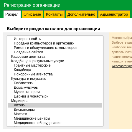
Регистрация организации
Раздел
Описание
Контакты
Дополнительно
Администратор
Выберите раздел каталога для организации
Можно выбрат
Выберете раз
наиболее то
деятельности
нашли подход
напишите на
webmaster@od