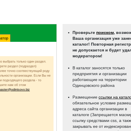
Проверьте
поиском
, возмо
атор
Ваша организация уже зане
каталог! Повторная регист
не допускается и будет уда
модератором!
о выбрать только один раздел.
рете раздел (подраздел)
В каталог заносятся только
олее точно соотвествующий роду
предприятия и организации
ельности организации. Если Вы не
работающие на территории
и подходящего раздела - то
шите нам об этом
Одинцовского района
aster@odintsovo.biz
Размещение
ссылки на катал
обязательное условие разме
адреса сайта организации в
каталоге (Запрещается маски
ссылку средствами css, a так
закрывать ее от индексирова