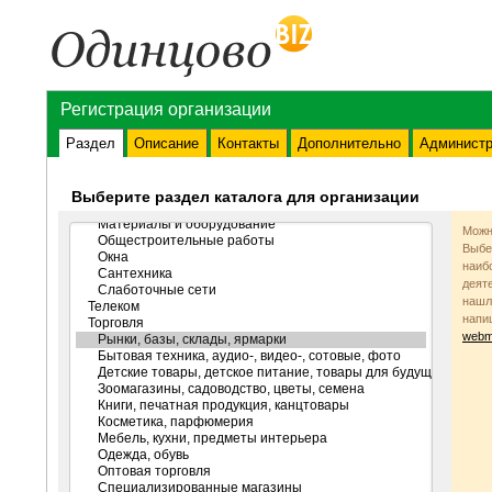
Регистрация организации
Раздел
Описание
Контакты
Дополнительно
Администр
Выберите раздел каталога для организации
Можн
Выбе
наиб
деят
нашл
напи
webm