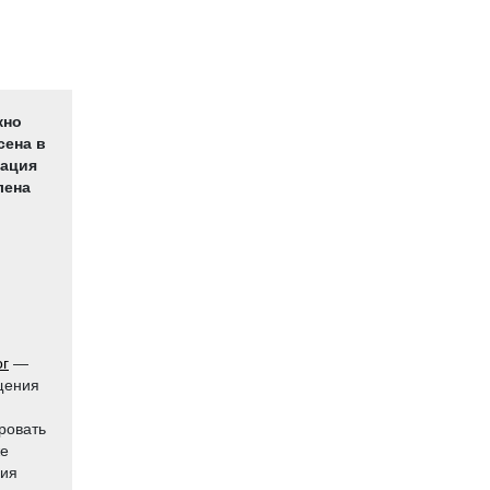
жно
сена в
рация
лена
ог
—
щения
ровать
же
ния