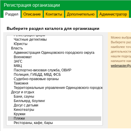
Регистрация организации
Раздел
Описание
Контакты
Дополнительно
Администратор
Выберите раздел каталога для организации
Можно выбрат
Выберете раз
наиболее то
деятельности
нашли подход
напишите на
webmaster@od