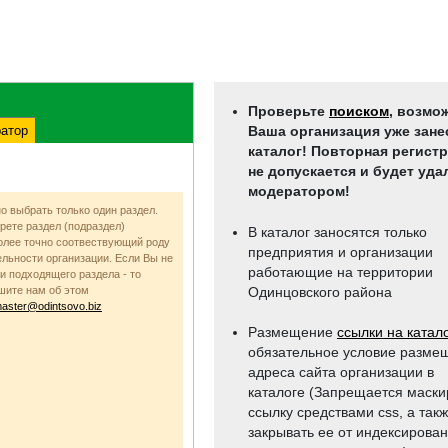
Проверьте
поиском
, возмо
атор
Ваша организация уже зане
каталог! Повторная регист
не допускается и будет уда
модератором!
о выбрать только один раздел.
рете раздел (подраздел)
В каталог заносятся только
олее точно соотвествующий роду
предприятия и организации
ельности организации. Если Вы не
работающие на территории
и подходящего раздела - то
шите нам об этом
Одинцовского района
aster@odintsovo.biz
Размещение
ссылки на катал
обязательное условие разме
адреса сайта организации в
каталоге (Запрещается маски
ссылку средствами css, a так
закрывать ее от индексирова