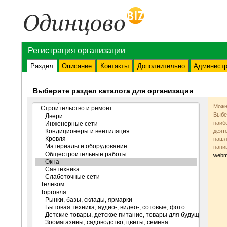
Регистрация организации
Раздел
Описание
Контакты
Дополнительно
Администр
Выберите раздел каталога для организации
Можн
Выбе
наиб
деят
нашл
напи
webm