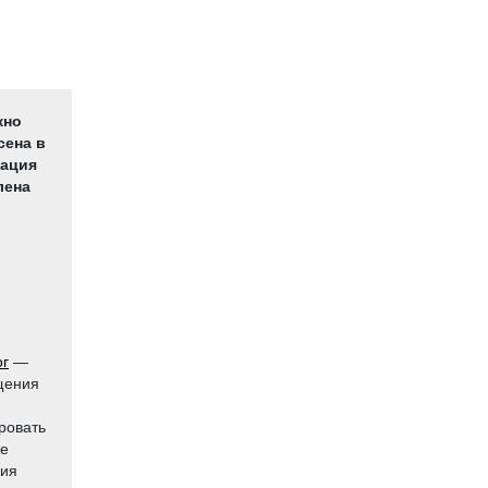
жно
сена в
рация
лена
ог
—
щения
ровать
же
ния