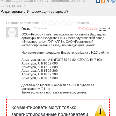
Регистрация: 22.05.07 22:27, обновлено: 22.05.07
22:30,
4017
Редактировать
Информация устарела?
Оцените организацию
0 голосов
Гость
17 лет назад
#
ООО «Ресурс» имеет возможность поставки в Ваш адрес
арматуры производства ОАО «Металлургический завод
«Электросталь», ГУП «ЛПЗ», ОАО «Ревякинский
металлопрокатный завод» по следующим ценам:
Наименование продукции Диаметр, мм Цена с НДС руб./тн
Арматура класса, А III (ГОСТ 5781-82, СТО АСЧМ 7-93)
Арматура, А III 10 19 000
Арматура, А III 12 17 800
Арматура, А III 14 17 200
Арматура, А III 16 17 200
Арматура, А III 20 16 800
Доставка по Москве и области от 7 000 рублей за
автомашину (21тн).
Также возможна поставка швеллера, уголка.
Комментировать могут только
зарегистрированные пользователи