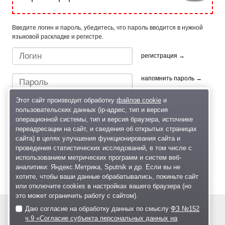
Введите логин и пароль, убедитесь, что пароль вводится в нужной
языковой раскладке и регистре.
регистрация →
напомнить пароль →
Этот сайт производит обработку
файлов cookie
и
пользовательских данных (ip-адрес, тип и версия
операционной системы, тип и версия браузера, источнике
переадресации на сайт, и сведения об открытых страницах
сайта) в целях улучшения функционирования сайта и
проведения статистических исследований, в том числе с
Быстрый вход/регистрация, используя профиль в:
использованием метрических программ и систем веб-
аналитики: Яндекс.Метрика, Sputnik и др. Если вы не
хотите, чтобы ваши данные обрабатывались, покиньте сайт
или отключите cookies в настройках вашего браузера (но
это может ограничить работу с сайтом).
Даю согласие на обработку данных по смыслу
ФЗ №152
© 2004—2026
ч.9 «Согласие субъекта персональных данных на