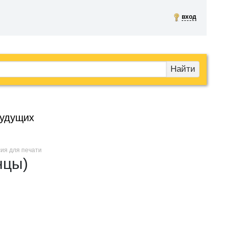
вход
Найти
будущих
сия для печати
нцы)