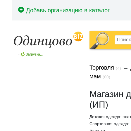
Загрузка...
Торговля
→
(4)
мам
(60)
Магазин д
(ИП)
Детская одежда: плат
Спортивная одежда:
Балетки;