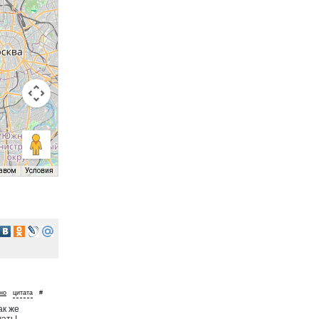
равом
Условия
но
#
ак же
ать!