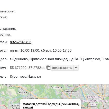
тические;
ские;
о катания.
группы.
ефон
89262843703
боты
пн-пт: 10.00-19.00, сб-вск: 10.00-17.30
дрес
г.Одинцово, Привокзальная площадь, д.1а ТЦ Интерком, 1 эт
шрут
55.671090, 37.278211
Яндекс.Карты
тель
Куроптева Наталья
Магазин детской одежды (гимнастика,
танцы)