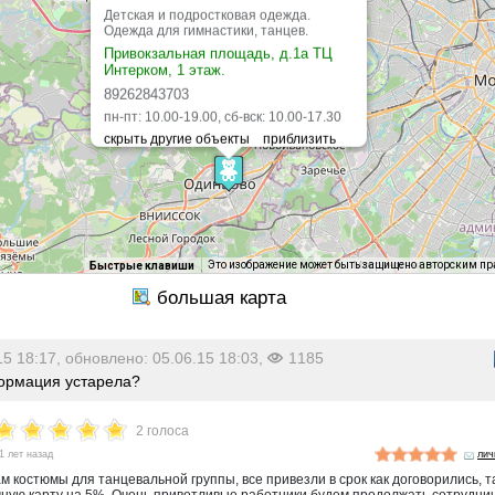
Детская и подростковая одежда.
Одежда для гимнастики, танцев.
Привокзальная площадь, д.1а ТЦ
Интерком, 1 этаж.
89262843703
пн-пт: 10.00-19.00, сб-вск: 10.00-17.30
Это изображение может быть защищено авторским п
Быстрые клавиши
15 18:17, обновлено: 05.06.15 18:03,
1185
рмация устарела?
2 голоса
1 лет назад
лич
м костюмы для танцевальной группы, все привезли в срок как договорились, т
ную карту на 5%. Очень приветливые работники будем продолжать сотруднич