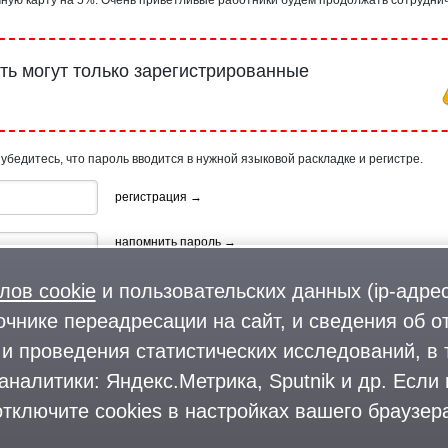
ь могут только зарегистрированные
 убедитесь, что пароль вводится в нужной языковой раскладке и регистре.
регистрация →
напомнить пароль →
лов cookie
и пользовательских данных (ip-адрес
очнике переадресации на сайт, и сведения об о
и проведения статистических исследований, в 
аналитики: Яндекс.Метрика, Sputnik и др. Если
ия, используя профиль в:
тключите cookies в настройках вашего браузера