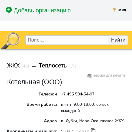
вход
Найти
ЖКХ
→
Теплосеть
(40)
(15)
версия для печати
Котельная (ООО)
Телефон
+7 495 594-54-97
Время работы
пн-пт: 9.00-18.00, сб-вск:
выходной
Адрес
п. Дубки, Наро-Осановское ЖКХ
Координаты и маршрут
55.664, 37.212