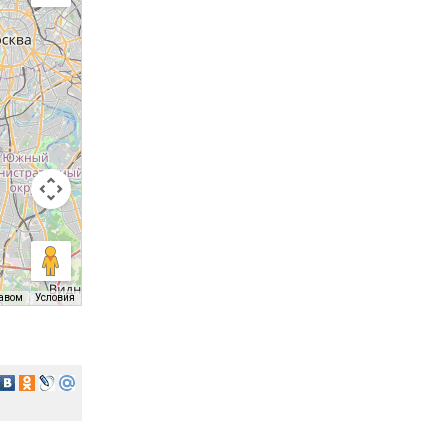
равом
Условия