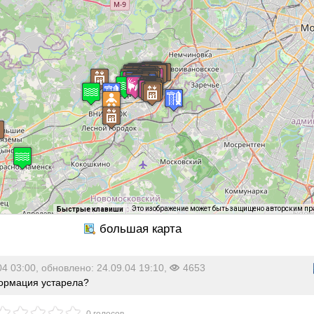
Это изображение может быть защищено авторским п
Быстрые клавиши
04 03:00, обновлено: 24.09.04 19:10,
4653
рмация устарела?
0 голосов