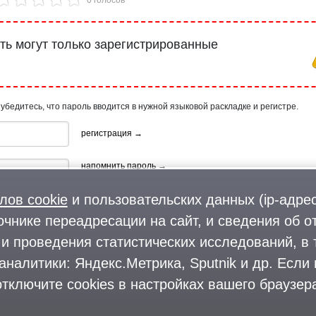
ь могут только зарегистрированные
 убедитесь, что пароль вводится в нужной языковой раскладке и регистре.
регистрация →
напомнить пароль →
лов cookie
и пользовательских данных (ip-адрес
очнике переадресации на сайт, и сведения об о
и проведения статистических исследований, в 
аналитики: Яндекс.Метрика, Sputnik и др. Если
ия, используя профиль в:
тключите cookies в настройках вашего браузера