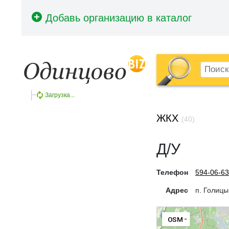
Загрузка...
ЖКХ
(40)
Д/У
Телефон
594-06-63
Адрес
п. Голицы
OSM