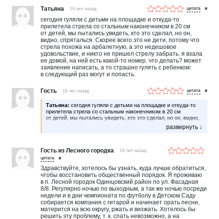
Татьяна
16 лет назад
#
сегодня гуляли с детьми на площадке и откуда-то
прилетела стрела со стальным наконечником в 20 см
от детей, мы пытались увидеть, кто это сделал, но он,
видно, спряталься. Скорее всего это не дети, потому что
стрела похожа на арбалетную, а это недешовое
удовольствие, и никто не пришел стрелу забрать. я взала
ее домой, на ней есть какой-то номер. что делать? может
заявление написать, а то страшно гулять с ребенком:
в следующий раз могут и попасть.
Гость
16 лет назад
#
Татьяна:
сегодня гуляли с детьми на площадке и откуда-то
прилетела стрела со стальным наконечником в 20 см
от детей, мы пытались увидеть, кто это сделал, но он, видно,
спряталься. Скорее всего это не дети, потому что стрела
похожа на арбалетную, а это недешевое удовольствие,
и никто не пришел стрелу забрать. я взяла ее домой, на ней
есть какой-то номер. что делать? может заявление написать,
а то страшно гулять с ребенком: в следующий раз могут
Гость из Лесного городка
16 лет назад
и попасть.
#
Здравствуйте, хотелось бы узнать, куда лучше обратиться,
чтобы восстановить общественный порядок. Я проживаю
в п. Лесной городок Одинцовский район по ул. Фасадная
8/8. Регулярно ночью по выходным, а так же ночью посреди
недели и в дни чемпионата по футболу в Детском Саду
собирается компания с гитарой и начинает орать песни,
матерится на всю округу, ржать и визжать. Хотелось бы
решить эту проблему, т. к. спать невозможно, а на