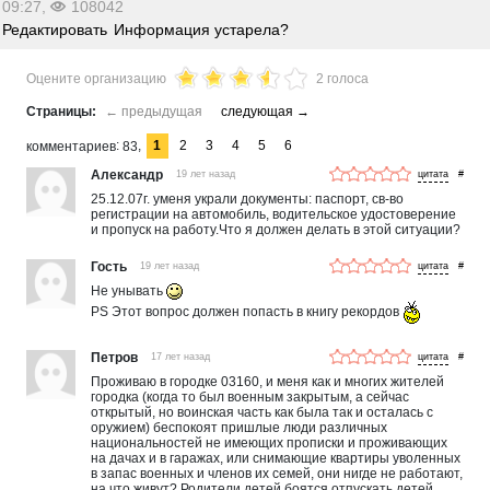
09:27,
108042
Редактировать
Информация устарела?
Оцените организацию
2 голоса
1
2
3
4
5
6
комментариев
83
Александр
19 лет назад
#
25.12.07г. уменя украли документы: паспорт, св-во
регистрации на автомобиль, водительское удостоверение
и пропуск на работу.Что я должен делать в этой ситуации?
Гость
19 лет назад
#
Не унывать
PS Этот вопрос должен попасть в книгу рекордов
Петров
17 лет назад
#
Проживаю в городке 03160, и меня как и многих жителей
городка (когда то был военным закрытым, а сейчас
открытый, но воинская часть как была так и осталась с
оружием) беспокоят пришлые люди различных
национальностей не имеющих прописки и проживающих
на дачах и в гаражах, или снимающие квартиры уволенных
в запас военных и членов их семей, они нигде не работают,
на что живут? Родители детей боятся отпускать детей