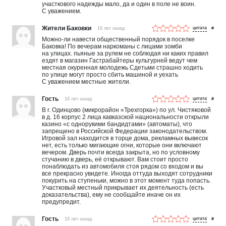
участкового надежды мало, да и один в поле не воин.
С уважением.
Жители Баковки
16 лет назад
#
Можно-ли навести общественный порядок в поселке
Баковка! По вечерам наркоманы с лицами зомби
на улицах. пьяные за рулем не соблюдая ни каких правил
ездят в магазин Гастрабайтеры культурней ведут чем
местная окуренная молодежь Сдетьми страшно ходить
по улице могут просто сбить машиной и уехать
С уважением местные жители.
Гость
16 лет назад
#
В г. Одинцово (микрорайон «Трехгорка») по ул. Чистяковой
в д. 16 корпус 2 лица кавказской национальности открыли
казино «с однорукими бандидтами» (автоматы), что
запрещено в Российской Федерации законодательством.
Игровой зал находится в торце дома, рекламных вывесок
нет, есть только мигающие огни, которые они включают
вечером. Дверь почти всегда закрыта, но по условному
стучанию в дверь, её открывают. Вам стоит просто
понаблюдать из автомобиля стоя рядом со входом и вы
все прекрасно увидете. Иногда оттуда выходят сотрудники
покурить на ступеньки, можно в этот момент туда попасть.
Участковый местный прикрывает их деятельность (есть
доказательства), ему не сообщайте иначе он их
предупредит.
Гость
16 лет назад
#