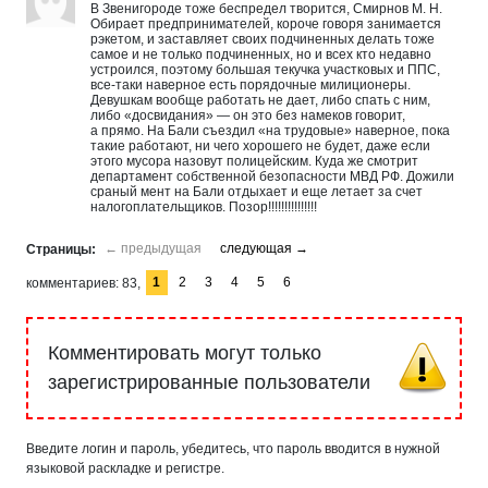
В Звенигороде тоже беспредел творится, Смирнов М. Н.
Обирает предпринимателей, короче говоря занимается
рэкетом, и заставляет своих подчиненных делать тоже
самое и не только подчиненных, но и всех кто недавно
устроился, поэтому большая текучка участковых и ППС,
все-таки наверное есть порядочные милиционеры.
Девушкам вообще работать не дает, либо спать с ним,
либо «досвидания» — он это без намеков говорит,
а прямо. На Бали съездил «на трудовые» наверное, пока
такие работают, ни чего хорошего не будет, даже если
этого мусора назовут полицейским. Куда же смотрит
департамент собственной безопасности МВД РФ. Дожили
сраный мент на Бали отдыхает и еще летает за счет
налогоплательщиков. Позор!!!!!!!!!!!!!!!
1
2
3
4
5
6
комментариев
83
Комментировать могут только
зарегистрированные пользователи
Введите логин и пароль, убедитесь, что пароль вводится в нужной
языковой раскладке и регистре.