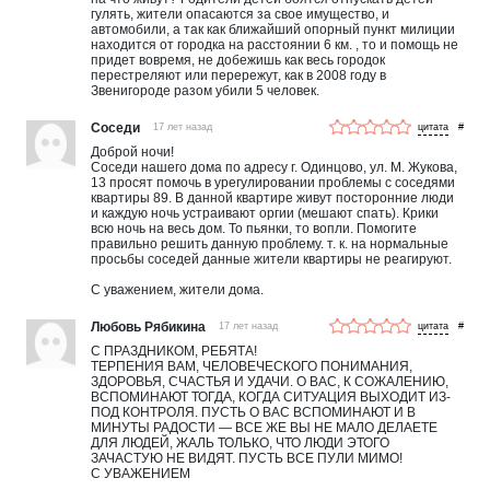
гулять, жители опасаются за свое имущество, и
автомобили, а так как ближайший опорный пункт милиции
находится от городка на расстоянии 6 км. , то и помощь не
придет вовремя, не добежишь как весь городок
перестреляют или перережут, как в 2008 году в
Звенигороде разом убили 5 человек.
Соседи
17 лет назад
#
Доброй ночи!
Соседи нашего дома по адресу г. Одинцово, ул. М. Жукова,
13 просят помочь в урегулировании проблемы с соседями
квартиры 89. В данной квартире живут посторонние люди
и каждую ночь устраивают оргии (мешают спать). Крики
всю ночь на весь дом. То пьянки, то вопли. Помогите
правильно решить данную проблему. т. к. на нормальные
просьбы соседей данные жители квартиры не реагируют.
С уважением, жители дома.
Любовь Рябикина
17 лет назад
#
С ПРАЗДНИКОМ, РЕБЯТА!
ТЕРПЕНИЯ ВАМ, ЧЕЛОВЕЧЕСКОГО ПОНИМАНИЯ,
ЗДОРОВЬЯ, СЧАСТЬЯ И УДАЧИ. О ВАС, К СОЖАЛЕНИЮ,
ВСПОМИНАЮТ ТОГДА, КОГДА СИТУАЦИЯ ВЫХОДИТ ИЗ-
ПОД КОНТРОЛЯ. ПУСТЬ О ВАС ВСПОМИНАЮТ И В
МИНУТЫ РАДОСТИ — ВСЕ ЖЕ ВЫ НЕ МАЛО ДЕЛАЕТЕ
ДЛЯ ЛЮДЕЙ, ЖАЛЬ ТОЛЬКО, ЧТО ЛЮДИ ЭТОГО
ЗАЧАСТУЮ НЕ ВИДЯТ. ПУСТЬ ВСЕ ПУЛИ МИМО!
С УВАЖЕНИЕМ