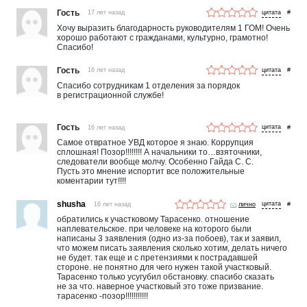
Гость
17 лет назад
#
Хочу выразить благодарность руководителям 1 ГОМ! Очень
хорошо работают с гражданами, культурно, грамотно!
Спасибо!
Гость
16 лет назад
#
Спасибо сотрудникам 1 отделения за порядок
в регистрационной службе!
Гость
16 лет назад
#
Самое отвратное УВД которое я знаю. Коррупция
сплошная! Позор!!!!!!!! А начальники то…взяточники,
следователи вообще молчу. Особенно Гайда С. С.
Пусть это мнение испортит все положительные
коментарии тут!!!!
shusha
16 лет назад
лично
#
обратились к участковому Тарасенко. отношение
наплевательское. при человеке на которого были
написаны 3 заявления (одно из-за побоев), так и заявил,
что можем писать заявления сколько хотим, делать ничего
не будет. так еще и с претензиями к пострадавшей
стороне. не понятно для чего нужен такой участковый.
Тарасенко только усугубил обстановку. спасибо сказать
не за что. наверное участковый это тоже призвание.
тарасенко -позор!!!!!!!!!!!