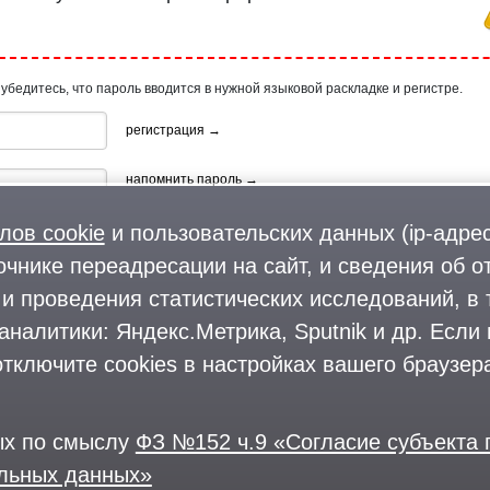
 убедитесь, что пароль вводится в нужной языковой раскладке и регистре.
регистрация →
напомнить пароль →
лов cookie
и пользовательских данных (ip-адрес
очнике переадресации на сайт, и сведения об о
и проведения статистических исследований, в 
аналитики: Яндекс.Метрика, Sputnik и др. Если
ия, используя профиль в:
тключите cookies в настройках вашего браузера
ых по смыслу
ФЗ №152 ч.9 «Согласие субъекта
альных данных»
© 2004—2026
Размещение рекламы
О проекте