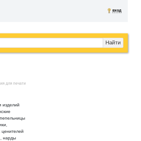
вход
Найти
сия для печати
и изделий
жские
, пепельницы
ики,
х ценителей
, нарды