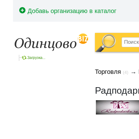
Загрузка...
Торговля
→
(4)
Радподарк