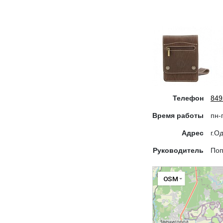
Телефон
849
Время работы
пн-
Адрес
г.О
Руководитель
Поп
OSM