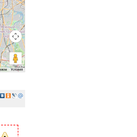
равом
Условия