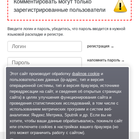
Комментировать могут только
зарегистрированные пользователи
Введите логин и пароль, убедитесь, что пароль вводится в нужной
языковой раскладке и регистре.
регистрация →
напомнить пароль →
Этот сайт производит обработку
файлов cookie
и
пользовательских данных (ip-адрес, тип и версия
операционной системы, тип и версия браузера, источнике
переадресации на сайт, и сведения об открытых страницах
сайта) в целях улучшения функционирования сайта и
проведения статистических исследований, в том числе с
Быстрый вход/регистрация, используя профиль в:
использованием метрических программ и систем веб-
аналитики: Яндекс.Метрика, Sputnik и др. Если вы не
хотите, чтобы ваши данные обрабатывались, покиньте сайт
или отключите cookies в настройках вашего браузера (но
это может ограничить работу с сайтом).