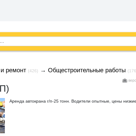
 и ремонт
→
Общестроительные работы
(426)
(176
вер
П)
Аренда автокрана г/п-25 тонн. Водители опытные, цены низкие