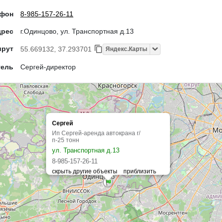
ефон
8-985-157-26-11
дрес
г.Одинцово, ул. Транспортная д.13
шрут
55.669132, 37.293701
Яндекс.Карты
тель
Сергей-директор
Сергей
Ип Сергей-аренда автокрана г/
п-25 тонн
ул. Транспортная д.13
8-985-157-26-11