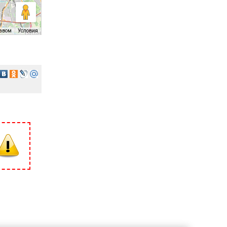
равом
Условия