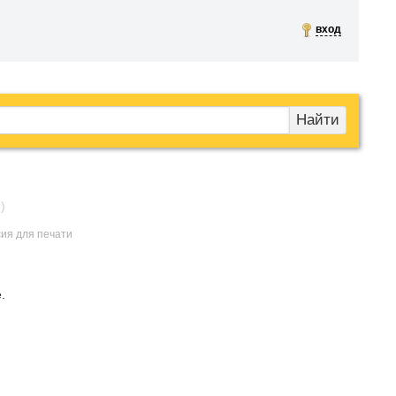
вход
Найти
)
сия для печати
.