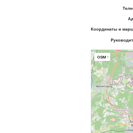
Тел
А
Координаты и мар
Руководи
OSM