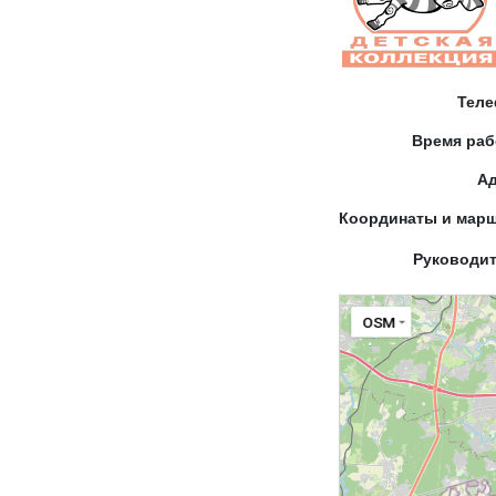
Тел
Время ра
А
Координаты и мар
Руководи
OSM