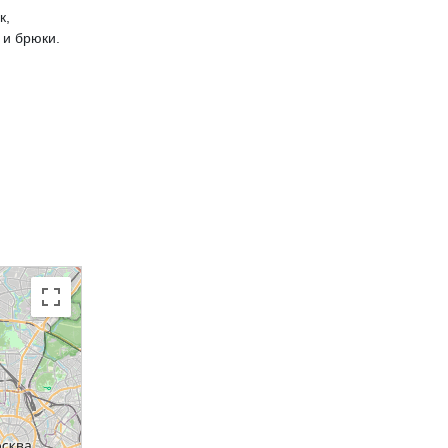
к,
и брюки.