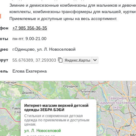
Зимние и демисезонные комбинезоны для мальчиков и девоче
комплекты, комбинезоны-трансформеры для малышей, куртки 
Приемлемые и доступные цены на весь ассортимент.
ефон
+7 985 356-36-35
боты
пн-пт: 9.00-21.00
дрес
г.Одинцово, ул. Л. Новоселовой
шрут
55.676389, 37.259303
Яндекс.Карты
тель
Елова Екатерина
Интернет-магазин верхней детской
одежды ЗЕБРА БЭБИ
Стильная и современная детская
одежда по приемлемым и доступным
ценам.
ул. Л. Новоселовой