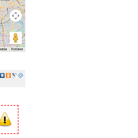
равом
Условия