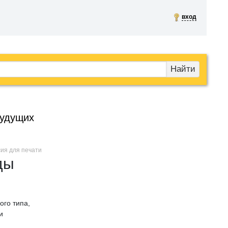
вход
Найти
будущих
сия для печати
ды
ого типа,
и