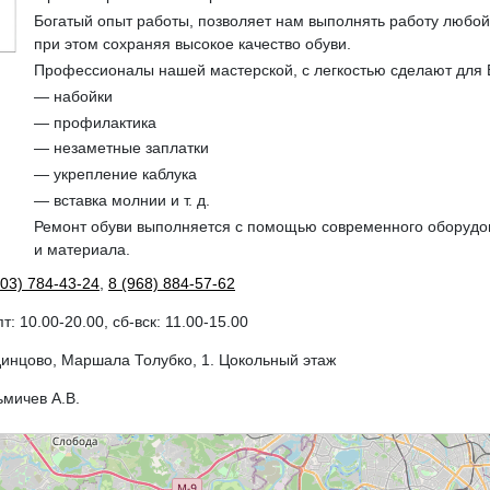
Богатый опыт работы, позволяет нам выполнять работу любой
при этом сохраняя высокое качество обуви.
Профессионалы нашей мастерской, с легкостью сделают для 
— набойки
— профилактика
— незаметные заплатки
— укрепление каблука
— вставка молнии и т. д.
Ремонт обуви выполняется с помощью современного оборудо
и материала.
903) 784-43-24
,
8 (968) 884-57-62
пт: 10.00-20.00, сб-вск: 11.00-15.00
динцово, Маршала Толубко, 1. Цокольный этаж
ьмичев А.В.