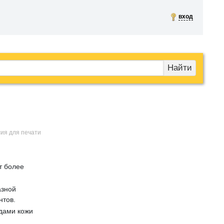
вход
Найти
сия для печати
т более
азной
нтов.
дами кожи