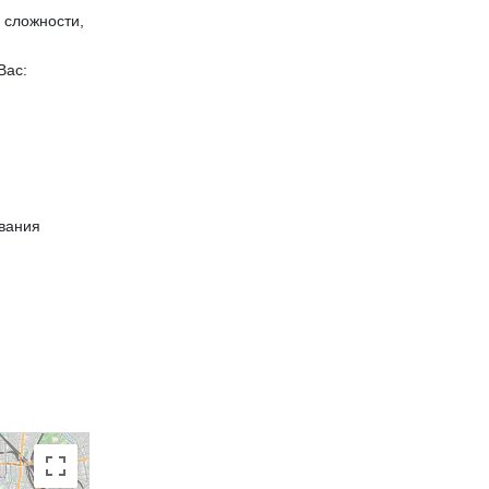
 сложности,
Вас:
вания