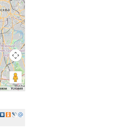
равом
Условия