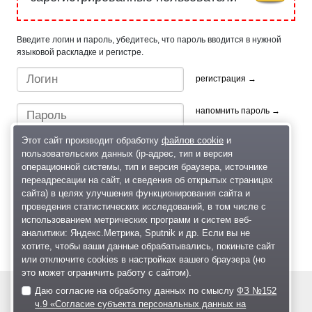
Введите логин и пароль, убедитесь, что пароль вводится в нужной
языковой раскладке и регистре.
регистрация →
напомнить пароль →
Этот сайт производит обработку
файлов cookie
и
пользовательских данных (ip-адрес, тип и версия
операционной системы, тип и версия браузера, источнике
переадресации на сайт, и сведения об открытых страницах
сайта) в целях улучшения функционирования сайта и
проведения статистических исследований, в том числе с
Быстрый вход/регистрация, используя профиль в:
использованием метрических программ и систем веб-
аналитики: Яндекс.Метрика, Sputnik и др. Если вы не
хотите, чтобы ваши данные обрабатывались, покиньте сайт
или отключите cookies в настройках вашего браузера (но
это может ограничить работу с сайтом).
Даю согласие на обработку данных по смыслу
ФЗ №152
© 2004—2026
ч.9 «Согласие субъекта персональных данных на