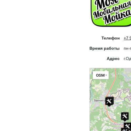
Телефон
+7 
Время работы
пн-
Адрес
г.О
OSM