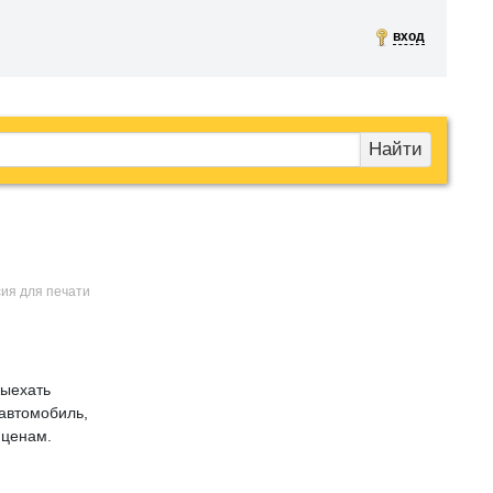
вход
Найти
сия для печати
выехать
автомобиль,
 ценам.