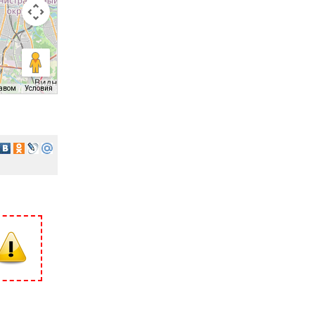
равом
Условия