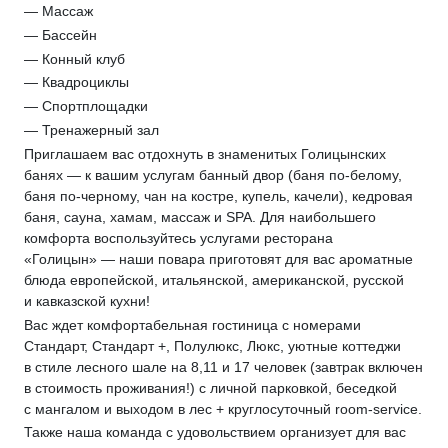
— Массаж
— Бассейн
— Конный клуб
— Квадроциклы
— Спортплощадки
— Тренажерный зал
Приглашаем вас отдохнуть в знаменитых Голицынских
банях — к вашим услугам банный двор (баня по-белому,
баня по-черному, чан на костре, купель, качели), кедровая
баня, сауна, хамам, массаж и SPA. Для наибольшего
комфорта воспользуйтесь услугами ресторана
«Голицын» — наши повара приготовят для вас ароматные
блюда европейской, итальянской, американской, русской
и кавказской кухни!
Вас ждет комфортабельная гостиница с номерами
Стандарт, Стандарт +, Полулюкс, Люкс, уютные коттеджи
в стиле лесного шале на 8,11 и 17 человек (завтрак включен
в стоимость проживания!) с личной парковкой, беседкой
с мангалом и выходом в лес + круглосуточный room-service.
Также наша команда с удовольствием организует для вас