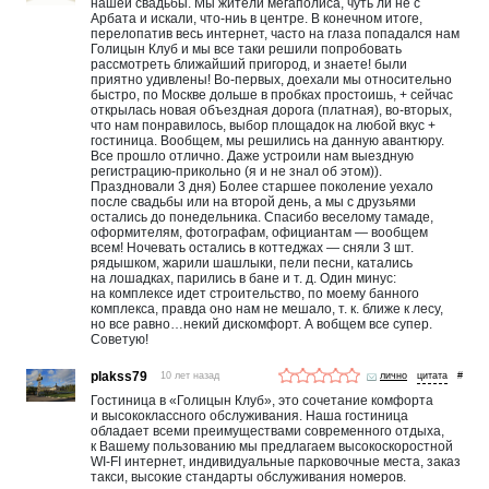
нашей свадьбы. Мы жители мегаполиса, чуть ли не с
Арбата и искали, что-ниь в центре. В конечном итоге,
перелопатив весь интернет, часто на глаза попадался нам
Голицын Клуб и мы все таки решили попробовать
рассмотреть ближайший пригород, и знаете! были
приятно удивлены! Во-первых, доехали мы относительно
быстро, по Москве дольше в пробках простоишь, + сейчас
открылась новая объездная дорога (платная), во-вторых,
что нам понравилось, выбор площадок на любой вкус +
гостиница. Вообщем, мы решились на данную авантюру.
Все прошло отлично. Даже устроили нам выездную
регистрацию-прикольно (я и не знал об этом)).
Праздновали 3 дня) Более старшее поколение уехало
после свадьбы или на второй день, а мы с друзьями
остались до понедельника. Спасибо веселому тамаде,
оформителям, фотографам, официантам — вообщем
всем! Ночевать остались в коттеджах — сняли 3 шт.
рядышком, жарили шашлыки, пели песни, катались
на лошадках, парились в бане и т. д. Один минус:
на комплексе идет строительство, по моему банного
комплекса, правда оно нам не мешало, т. к. ближе к лесу,
но все равно…некий дискомфорт. А вобщем все супер.
Советую!
plakss79
10 лет назад
лично
#
Гостиница в «Голицын Клуб», это сочетание комфорта
и высококлассного обслуживания. Наша гостиница
обладает всеми преимуществами современного отдыха,
к Вашему пользованию мы предлагаем высокоскоростной
WI-FI интернет, индивидуальные парковочные места, заказ
такси, высокие стандарты обслуживания номеров.