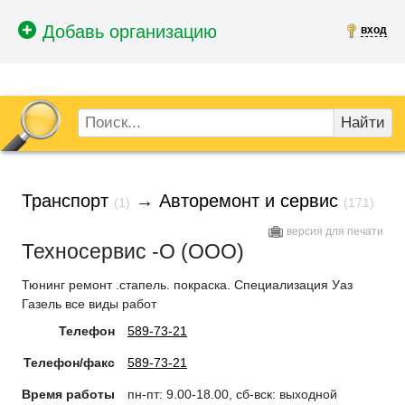
вход
Найти
Транспорт
→
Авторемонт и сервис
(1)
(171)
версия для печати
Техносервис -О (ООО)
Тюнинг ремонт .стапель. покраска. Специализация Уаз
Газель все виды работ
Телефон
589-73-21
Телефон/факс
589-73-21
Время работы
пн-пт: 9.00-18.00, сб-вск: выходной