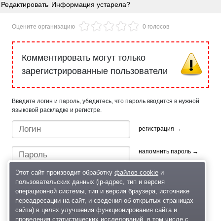
Редактировать
Информация устарела?
Оцените организацию
0 голосов
Комментировать могут только
зарегистрированные пользователи
Введите логин и пароль, убедитесь, что пароль вводится в нужной
языковой раскладке и регистре.
регистрация →
напомнить пароль →
Этот сайт производит обработку
файлов cookie
и
пользовательских данных (ip-адрес, тип и версия
операционной системы, тип и версия браузера, источнике
переадресации на сайт, и сведения об открытых страницах
сайта) в целях улучшения функционирования сайта и
проведения статистических исследований, в том числе с
Быстрый вход/регистрация, используя профиль в: