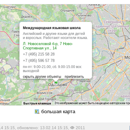
Международная языковая школа
Английский и другие языки для детей
и взрослых. Работают носители языка.
Л. Новоселовой б-р, 7 Ново-
Спортивная ул., 14
+7 (495) 215 58 28
+7 (495) 596 57 78
пн-пт: 9.00-21.00, сб. 9.00-15.00 вск:
выходной
Это изображение может быть защищено авторским п
Быстрые клавиши
14 15:15, обновлено: 13.02.14 15:15,
2011