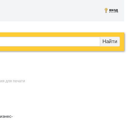
вход
Найти
)
сия для печати
изнес-