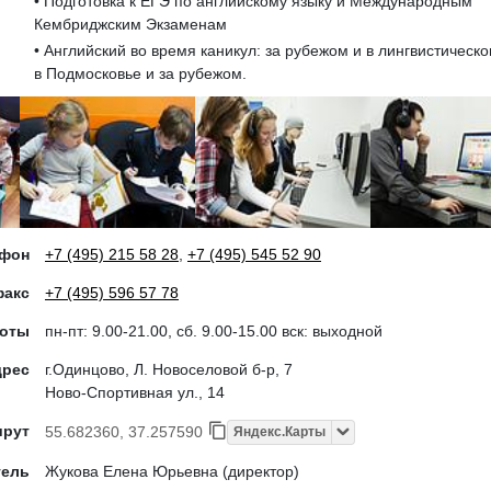
• Подготовка к ЕГЭ по английскому языку и Международным
Кембриджским Экзаменам
• Английский во время каникул: за рубежом и в лингвистическ
в Подмосковье и за рубежом.
ефон
+7 (495) 215 58 28
,
+7 (495) 545 52 90
факс
+7 (495) 596 57 78
боты
пн-пт: 9.00-21.00, сб. 9.00-15.00 вск: выходной
дрес
г.Одинцово, Л. Новоселовой б-р, 7
Ново-Спортивная ул., 14
шрут
55.682360, 37.257590
Яндекс.Карты
тель
Жукова Елена Юрьевна (директор)