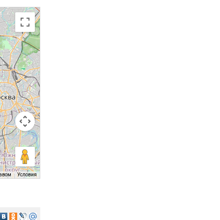
равом
Условия