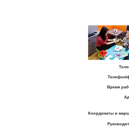
Тел
Телефон/
Время ра
А
Координаты и мар
Руководи