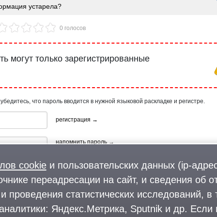
рмация устарела?
0 голосов
ь могут только зарегистрированные
 убедитесь, что пароль вводится в нужной языковой раскладке и регистре.
регистрация →
напомнить пароль →
лов cookie
и пользовательских данных (ip-адрес
очнике переадресации на сайт, и сведения об о
и проведения статистических исследований, в 
аналитики: Яндекс.Метрика, Sputnik и др. Если
ия, используя профиль в: