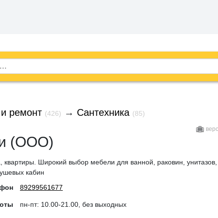
 и ремонт
→
Сантехника
(426)
(85)
вер
и (ООО)
, квартиры. Широкий выбор мебели для ванной, раковин, унитазов,
душевых кабин
ефон
89299561677
боты
пн-пт: 10.00-21.00, без выходных