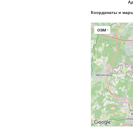
А
Координаты и мар
OSM