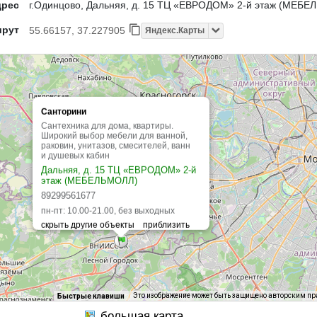
дрес
г.Одинцово, Дальняя, д. 15 ТЦ «ЕВРОДОМ» 2-й этаж (МЕБ
шрут
55.66157, 37.227905
Яндекс.Карты
Санторини
Сантехника для дома, квартиры.
Широкий выбор мебели для ванной,
раковин, унитазов, смесителей, ванн
и душевых кабин
Дальняя, д. 15 ТЦ «ЕВРОДОМ» 2-й
этаж (МЕБЕЛЬМОЛЛ)
89299561677
пн-пт: 10.00-21.00, без выходных
Это изображение может быть защищено авторским п
Быстрые клавиши