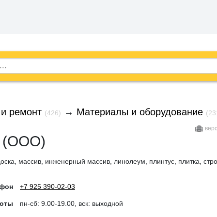
 и ремонт
→
Материалы и оборудование
(426)
(23
вер
 (ООО)
доска, массив, инженерный массив, линолеум, плинтус, плитка, ст
ефон
+7 925 390-02-03
боты
пн-сб: 9.00-19.00, вск: выходной