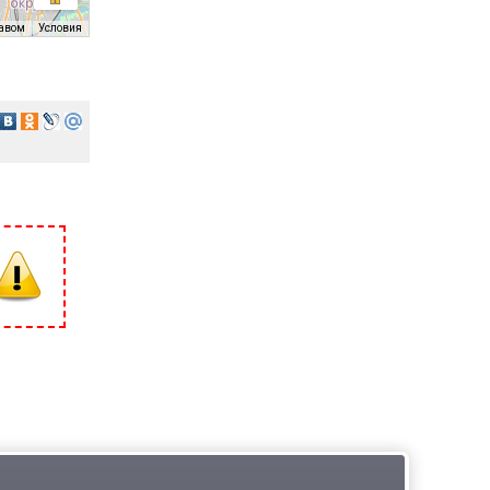
равом
Условия