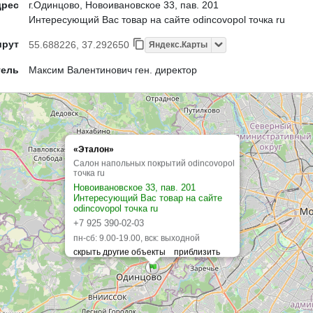
дрес
г.Одинцово, Новоивановское 33, пав. 201
Интересующий Вас товар на сайте odincovopol точка ru
шрут
55.688226, 37.292650
Яндекс.Карты
тель
Максим Валентинович ген. директор
«Эталон»
Салон напольных покрытий odincovopol
точка ru
Новоивановское 33, пав. 201
Интересующий Вас товар на сайте
odincovopol точка ru
+7 925 390-02-03
пн-сб: 9.00-19.00, вск: выходной