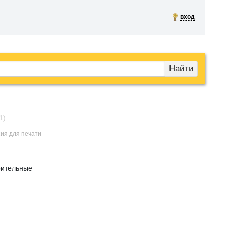
вход
Найти
1)
сия для печати
роительные