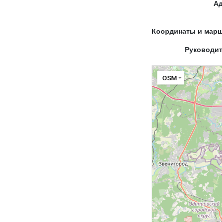
А
Координаты и мар
Руководи
OSM