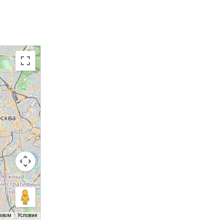
равом
Условия