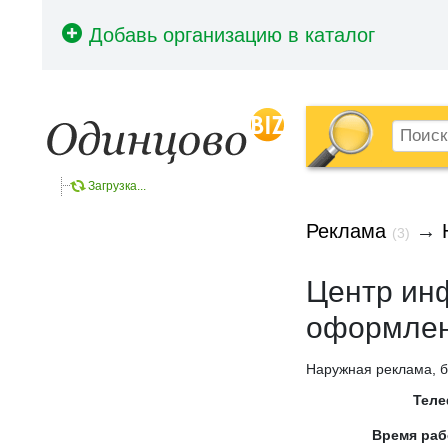
Загрузка...
Реклама
→
(3)
Центр ин
оформлен
Наружная реклама, 
Тел
Время ра