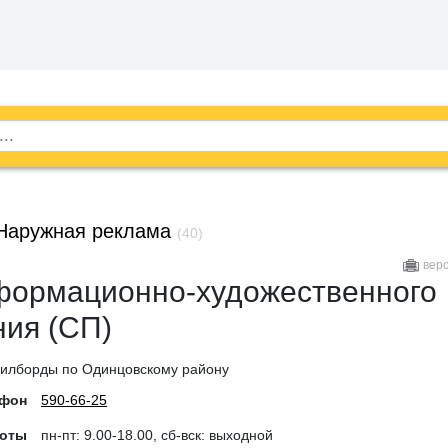
Наружная реклама
(40)
вер
формационно-художественного
ия (СП)
билборды по Одинцовскому району
ефон
590-66-25
боты
пн-пт: 9.00-18.00, сб-вск: выходной