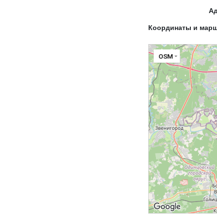
А
Координаты и мар
OSM