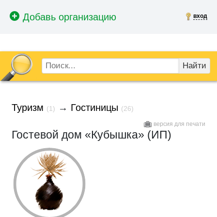
вход
Найти
Туризм
→
Гостиницы
(1)
(26)
версия для печати
Гостевой дом «Кубышка» (ИП)