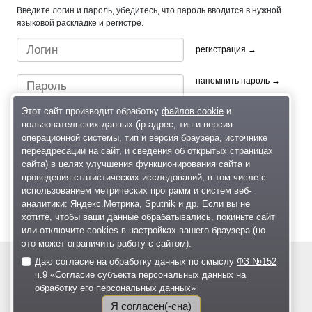
Введите логин и пароль, убедитесь, что пароль вводится в нужной
языковой раскладке и регистре.
регистрация →
напомнить пароль →
Этот сайт производит обработку
файлов cookie
и
пользовательских данных (ip-адрес, тип и версия
операционной системы, тип и версия браузера, источнике
переадресации на сайт, и сведения об открытых страницах
сайта) в целях улучшения функционирования сайта и
проведения статистических исследований, в том числе с
Быстрый вход/регистрация, используя профиль в:
использованием метрических программ и систем веб-
аналитики: Яндекс.Метрика, Sputnik и др. Если вы не
хотите, чтобы ваши данные обрабатывались, покиньте сайт
или отключите cookies в настройках вашего браузера (но
это может ограничить работу с сайтом).
Даю согласие на обработку данных по смыслу
ФЗ №152
© 2004—2026
ч.9 «Согласие субъекта персональных данных на
обработку его персональных данных»
Размещение рекламы
О проекте
Я согласен(-сна)