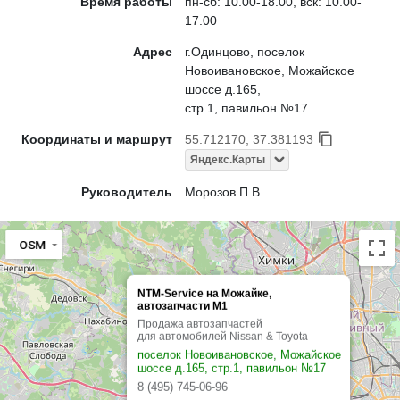
Время работы
пн-сб: 10.00-18.00, вск: 10.00-
17.00
Адрес
г.Одинцово, поселок
Новоивановское, Можайское
шоссе д.165,
стр.1, павильон №17
Координаты и маршрут
55.712170, 37.381193
Яндекс.Карты
Руководитель
Морозов П.В.
OSM
NTM-Service на Можайке,
автозапчасти М1
Продажа автозапчастей
для автомобилей Nissan & Toyota
поселок Новоивановское, Можайское
шоссе д.165, стр.1, павильон №17
8 (495) 745-06-96