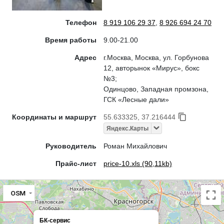
Телефон
8 919 106 29 37
,
8 926 694 24 70
Время работы
9.00-21.00
Адрес
г.Москва, Москва, ул. Горбунова
12, авторынок «Мирус», бокс
№3;
Одинцово, Западная промзона,
ГСК «Лесные дали»
Координаты и маршрут
55.633325, 37.216444
Яндекс.Карты
Руководитель
Роман Михайлович
Прайс-лист
price-10.xls (90,11kb)
OSM
БК-сервис