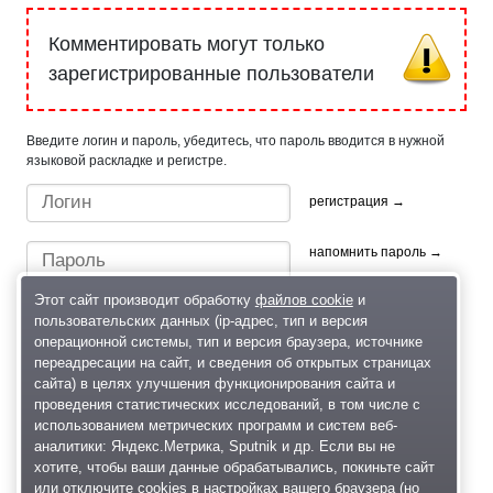
Комментировать могут только
зарегистрированные пользователи
Введите логин и пароль, убедитесь, что пароль вводится в нужной
языковой раскладке и регистре.
регистрация →
напомнить пароль →
Этот сайт производит обработку
файлов cookie
и
пользовательских данных (ip-адрес, тип и версия
операционной системы, тип и версия браузера, источнике
переадресации на сайт, и сведения об открытых страницах
сайта) в целях улучшения функционирования сайта и
проведения статистических исследований, в том числе с
Быстрый вход/регистрация, используя профиль в:
использованием метрических программ и систем веб-
аналитики: Яндекс.Метрика, Sputnik и др. Если вы не
хотите, чтобы ваши данные обрабатывались, покиньте сайт
или отключите cookies в настройках вашего браузера (но