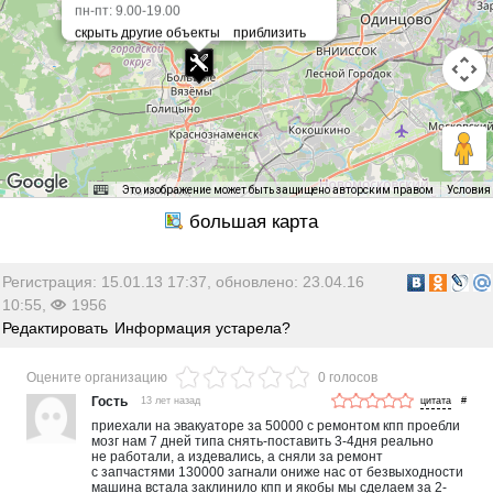
пн-пт: 9.00-19.00
Это изображение может быть защищено авторским правом
Условия
Регистрация: 15.01.13 17:37, обновлено: 23.04.16
10:55,
1956
Редактировать
Информация устарела?
Оцените организацию
0 голосов
Гость
13 лет назад
#
приехали на эвакуаторе за 50000 с ремонтом кпп проебли
мозг нам 7 дней типа снять-поставить 3-4дня реально
не работали, а издевались, а сняли за ремонт
с запчастями 130000 загнали ониже нас от безвыходности
машина встала заклинило кпп и якобы мы сделаем за 2-