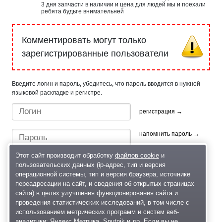
3 дня запчасти в наличии и цена для людей мы и поехали
ребята будьте внимательней
Комментировать могут только
зарегистрированные пользователи
Введите логин и пароль, убедитесь, что пароль вводится в нужной
языковой раскладке и регистре.
регистрация →
напомнить пароль →
Этот сайт производит обработку
файлов cookie
и
пользовательских данных (ip-адрес, тип и версия
операционной системы, тип и версия браузера, источнике
переадресации на сайт, и сведения об открытых страницах
сайта) в целях улучшения функционирования сайта и
проведения статистических исследований, в том числе с
Быстрый вход/регистрация, используя профиль в:
использованием метрических программ и систем веб-
аналитики: Яндекс.Метрика, Sputnik и др. Если вы не