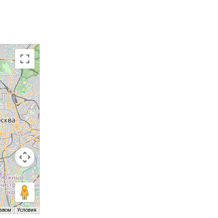
равом
Условия