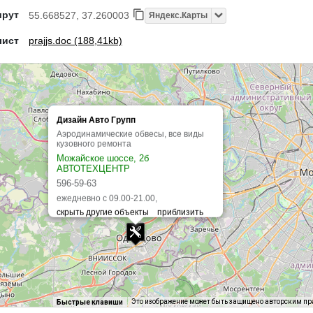
шрут
55.668527, 37.260003
Яндекс.Карты
лист
prajjs.doc (188,41kb)
Дизайн Авто Групп
Аэродинамические обвесы, все виды
кузовного ремонта
Можайское шоссе, 2б
АВТОТЕХЦЕНТР
596-59-63
ежедневно с 09.00-21.00,
Это изображение может быть защищено авторским п
Быстрые клавиши