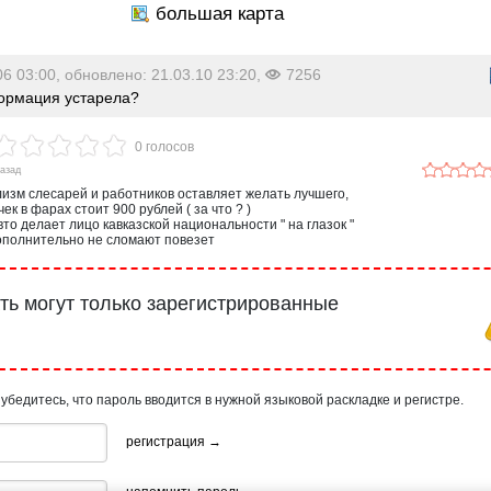
06 03:00, обновлено: 21.03.10 23:20,
7256
рмация устарела?
0 голосов
назад
изм слесарей и работников оставляет желать лучшего,
к в фарах стоит 900 рублей ( за что ? )
вто делает лицо кавказской национальности " на глазок "
ополнительно не сломают повезет
ь могут только зарегистрированные
 убедитесь, что пароль вводится в нужной языковой раскладке и регистре.
регистрация →