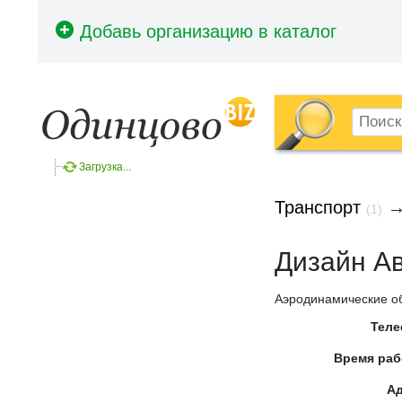
Загрузка...
Транспорт
(1)
Дизайн Ав
Аэродинамические об
Тел
Время ра
А