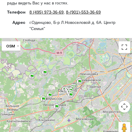
рады видеть Вас у нас в гостях.
Телефон
8 (495) 973-36-69
,
8-(901)-553-36-69
Адрес
г.Одинцово, Б-р Л.Новоселовой д. 6А. Центр
"Семья"
OSM