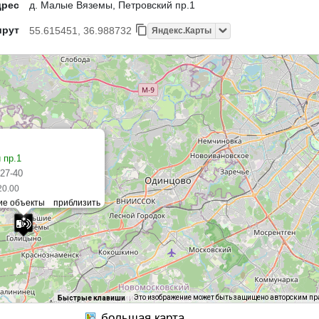
дрес
д. Малые Вяземы, Петровский пр.1
шрут
55.615451, 36.988732
Яндекс.Карты
 пр.1
-27-40
20.00
Это изображение может быть защищено авторским п
Быстрые клавиши