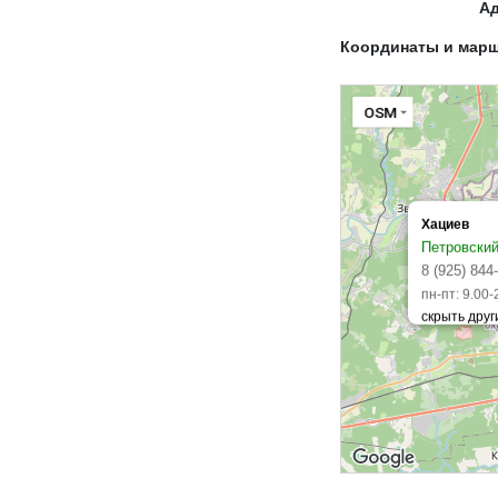
А
Координаты и мар
OSM
Хациев
Петровский
8 (925) 844
пн-пт: 9.00-