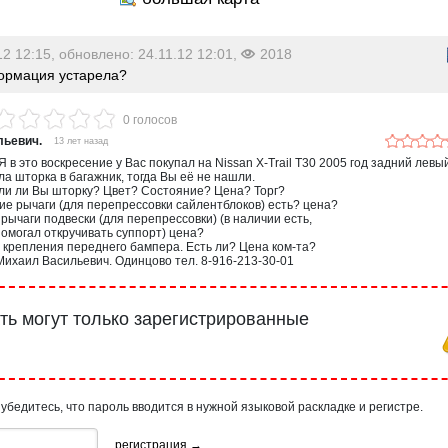
12 12:15, обновлено: 24.11.12 12:01,
2018
рмация устарела?
0 голосов
льевич.
13 лет назад
Я в это воскресение у Вас покупал на Nissan X-Trail Т30 2005 год задний левы
а шторка в багажник, тогда Вы её не нашли.
ли ли Вы шторку? Цвет? Состояние? Цена? Торг?
е рычаги (для перепрессовки сайлентблоков) есть? цена?
рычаги подвески (для перепрессовки) (в наличии есть,
 помогал откручивать суппорт) цена?
крепления переднего бампера. Есть ли? Цена ком-та?
ихаил Васильевич. Одинцово тел. 8-916-213-30-01
ь могут только зарегистрированные
 убедитесь, что пароль вводится в нужной языковой раскладке и регистре.
регистрация →