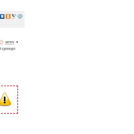
#
й суппорт.