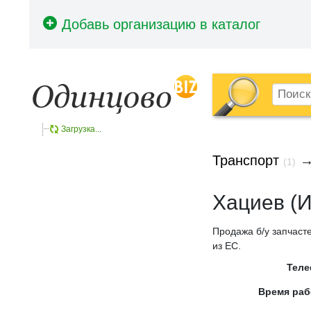
Загрузка...
Транспорт
(1)
Хациев (
Продажа б/у запчастей
из ЕС.
Тел
Время ра