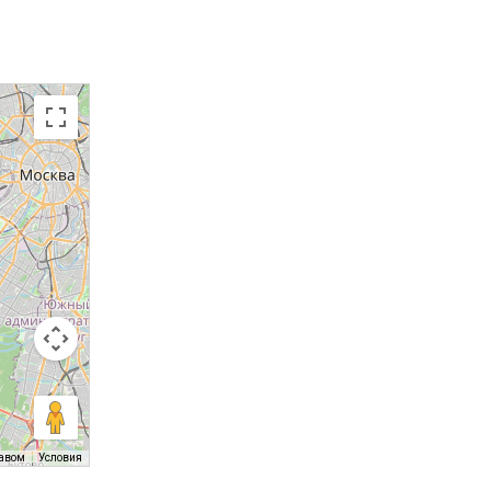
равом
Условия