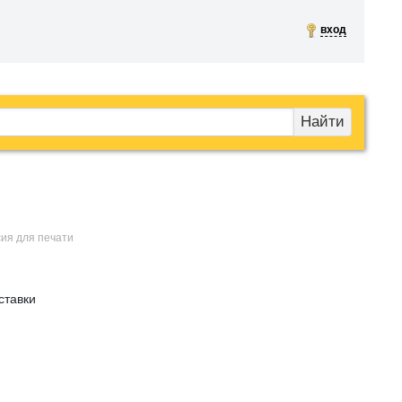
вход
Найти
сия для печати
оставки