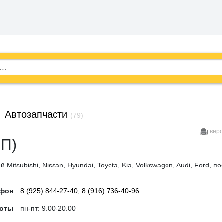
→
Автозапчасти
(79)
вер
ИП)
 Mitsubishi, Nissan, Hyundai, Toyota, Kia, Volkswagen, Audi, Ford, п
ефон
8 (925) 844-27-40
,
8 (916) 736-40-96
боты
пн-пт: 9.00-20.00